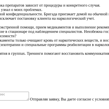
вка препаратов зависит от процедуры и конкретного случая.
 узнал о моих проблемах.
ной конфиденциальности. Бригада приезжает домой на обычной 
 исключает постановку клиента на наркологический учет.
 экстренной помощи, прием медикаментов и выполнение рекоме
ние в стационаре под наблюдением специалистов. Неизбежна гос
исимости?
икаменты только очищают кровь от наркотических веществ, и во
психотерапии и специальные программы реабилитации в нарколо
ятия в группах. Тренинги помогают восстановить коммуникатив
Отправляя заявку, Вы даете согласие с услови