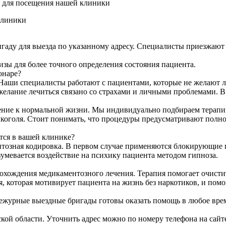
ы для посещения нашей клиники
клиники
ригаду для выезда по указанному адресу. Специалисты приезжают
изы для более точного определения состояния пациента.
онаре?
Наши специалисты работают с пациентами, которые не желают ле
желание лечиться связано со страхами и личными проблемами. В
ение к нормальной жизни. Мы индивидуально подбираем терапи
лкоголя. Стоит понимать, что процедуры предусматривают полн
тся в вашей клинике?
тозная кодировка. В первом случае применяются блокирующие п
умевается воздействие на психику пациента методом гипноза.
хождения медикаментозного лечения. Терапия помогает очистит
 которая мотивирует пациента на жизнь без наркотиков, и помо
Дежурные выездные бригады готовы оказать помощь в любое врем
кой области. Уточнить адрес можно по номеру телефона на сайт