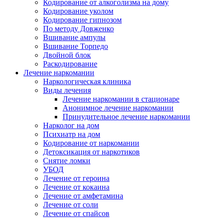
Кодирование от алкоголизма на дому
Кодирование уколом
Кодирование гипнозом
По методу Довженко
Вшивание ампулы
Вшивание Торпедо
Двойной блок
Раскодирование
Лечение наркомании
Наркологическая клиника
Виды лечения
Лечение наркомании в стационаре
Анонимное лечение наркомании
Принудительное лечение наркомании
Нарколог на дом
Психиатр на дом
Кодирование от наркомании
Детоксикация от наркотиков
Снятие ломки
УБОД
Лечение от героина
Лечение от кокаина
Лечение от амфетамина
Лечение от соли
Лечение от спайсов