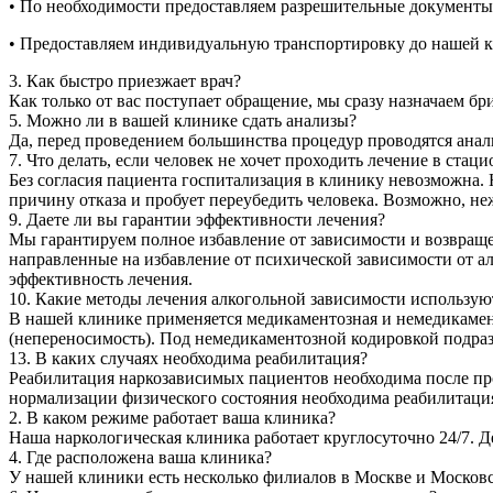
• По необходимости предоставляем разрешительные документ
• Предоставляем индивидуальную транспортировку до нашей 
3. Как быстро приезжает врач?
Как только от вас поступает обращение, мы сразу назначаем б
5. Можно ли в вашей клинике сдать анализы?
Да, перед проведением большинства процедур проводятся анал
7. Что делать, если человек не хочет проходить лечение в стаци
Без согласия пациента госпитализация в клинику невозможна. 
причину отказа и пробует переубедить человека. Возможно, не
9. Даете ли вы гарантии эффективности лечения?
Мы гарантируем полное избавление от зависимости и возвращ
направленные на избавление от психической зависимости от а
эффективность лечения.
10. Какие методы лечения алкогольной зависимости использую
В нашей клинике применяется медикаментозная и немедикамен
(непереносимость). Под немедикаментозной кодировкой подраз
13. В каких случаях необходима реабилитация?
Реабилитация наркозависимых пациентов необходима после про
нормализации физического состояния необходима реабилитация,
2. В каком режиме работает ваша клиника?
Наша наркологическая клиника работает круглосуточно 24/7. 
4. Где расположена ваша клиника?
У нашей клиники есть несколько филиалов в Москве и Московс