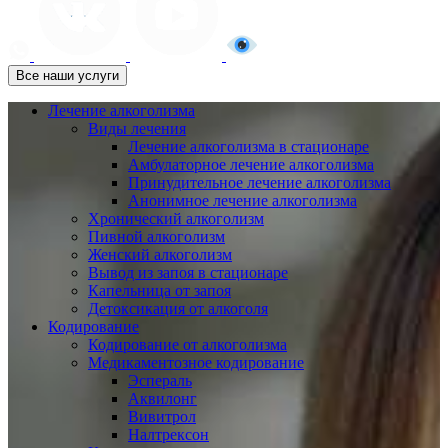
Все наши услуги
Лечение алкоголизма
Виды лечения
Лечение алкоголизма в стационаре
Амбулаторное лечение алкоголизма
Принудительное лечение алкоголизма
Анонимное лечение алкоголизма
Хронический алкоголизм
Пивной алкоголизм
Женский алкоголизм
Вывод из запоя в стационаре
Капельница от запоя
Детоксикация от алкоголя
Кодирование
Кодирование от алкоголизма
Медикаментозное кодирование
Эспераль
Аквилонг
Вивитрол
Налтрексон