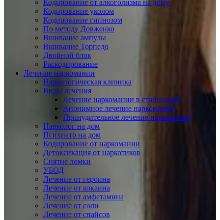
Кодирование от алкоголизма на дому
Кодирование уколом
Кодирование гипнозом
По методу Довженко
Вшивание ампулы
Вшивание Торпедо
Двойной блок
Раскодирование
Лечение наркомании
Наркологическая клиника
Виды лечения
Лечение наркомании в стационаре
Анонимное лечение наркомании
Принудительное лечение наркомании
Нарколог на дом
Психиатр на дом
Кодирование от наркомании
Детоксикация от наркотиков
Снятие ломки
УБОД
Лечение от героина
Лечение от кокаина
Лечение от амфетамина
Лечение от соли
Лечение от спайсов