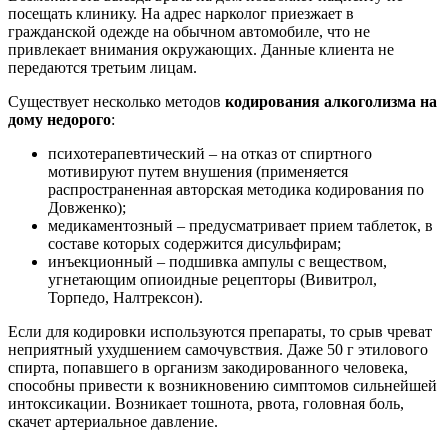
посещать клинику. На адрес нарколог приезжает в
гражданской одежде на обычном автомобиле, что не
привлекает внимания окружающих. Данные клиента не
передаются третьим лицам.
Существует несколько методов
кодирования алкоголизма на
дому недорого
:
психотерапевтический – на отказ от спиртного
мотивируют путем внушения (применяется
распространенная авторская методика кодирования по
Довженко);
медикаментозный – предусматривает прием таблеток, в
составе которых содержится дисульфирам;
инъекционный – подшивка ампулы с веществом,
угнетающим опиоидные рецепторы (Вивитрол,
Торпедо, Налтрексон).
Если для кодировки используются препараты, то срыв чреват
неприятный ухудшением самочувствия. Даже 50 г этилового
спирта, попавшего в организм закодированного человека,
способны привести к возникновению симптомов сильнейшей
интоксикации. Возникает тошнота, рвота, головная боль,
скачет артериальное давление.