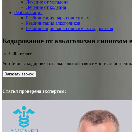
Лечение от метадона
Лечение от кодеина
Реабилитация
Реабилитация наркозависимых
Реабилитация алкоголиков
Реабилитация наркозависимых подростков
Кодирование от алкоголизма гипнозом 
от 3500 рублей
Устойчивая кодировка от алкогольной зависимости: действенны
Заказать звонок
Статья проверена экспертом: