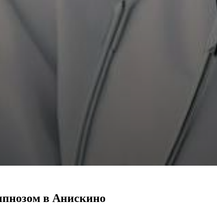
ипнозом в Анискино