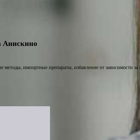
в Анискино
е методы, импортные препараты, избавление от зависимости за 