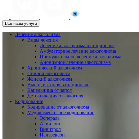
Все наши услуги
Лечение алкоголизма
Виды лечения
Лечение алкоголизма в стационаре
Амбулаторное лечение алкоголизма
Принудительное лечение алкоголизма
Анонимное лечение алкоголизма
Хронический алкоголизм
Пивной алкоголизм
Женский алкоголизм
Вывод из запоя в стационаре
Капельница от запоя
Детоксикация от алкоголя
Кодирование
Кодирование от алкоголизма
Медикаментозное кодирование
Эспераль
Аквилонг
Вивитрол
Налтрексон