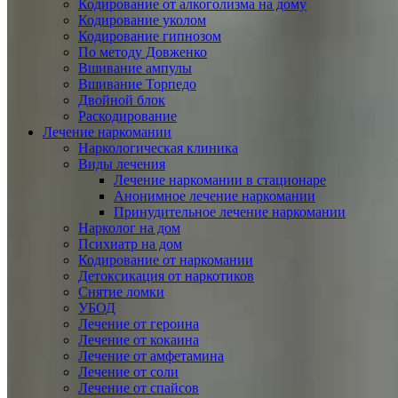
Кодирование от алкоголизма на дому
Кодирование уколом
Кодирование гипнозом
По методу Довженко
Вшивание ампулы
Вшивание Торпедо
Двойной блок
Раскодирование
Лечение наркомании
Наркологическая клиника
Виды лечения
Лечение наркомании в стационаре
Анонимное лечение наркомании
Принудительное лечение наркомании
Нарколог на дом
Психиатр на дом
Кодирование от наркомании
Детоксикация от наркотиков
Снятие ломки
УБОД
Лечение от героина
Лечение от кокаина
Лечение от амфетамина
Лечение от соли
Лечение от спайсов