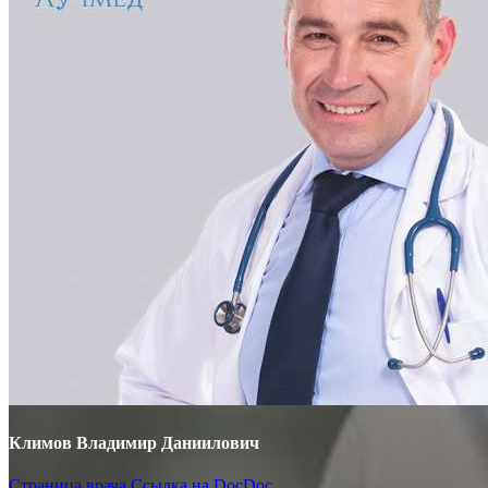
Климов Владимир Даниилович
Страница врача
Ссылка на DocDoc